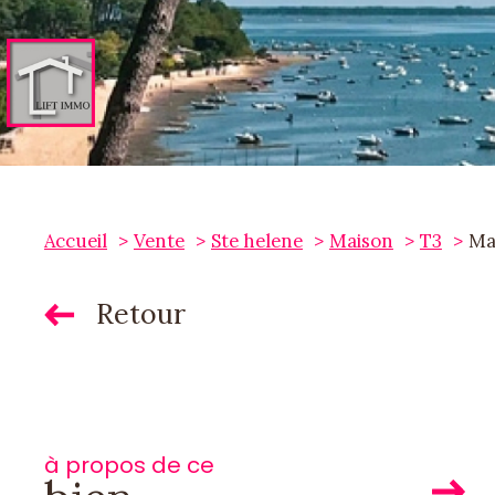
Accueil
Vente
Ste helene
Maison
T3
Ma
Retour
à propos de ce