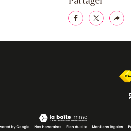
Partager
ice
primer
facebook
twitter
Plus
de
part
wered by Google
Nos honoraires
Plan du site
Mentions légales
P