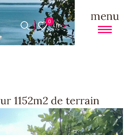
menu
Langue
0
fr
r 1152m2 de terrain