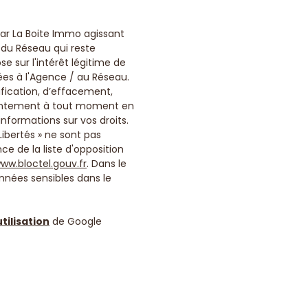
 par La Boite Immo agissant
 du Réseau qui reste
 sur l'intérêt légitime de
ées à l'Agence / au Réseau.
ification, d’effacement,
onsentement à tout moment en
informations sur vos droits.
Libertés » ne sont pas
e de la liste d'opposition
ww.bloctel.gouv.fr
. Dans le
nnées sensibles dans le
tilisation
de Google