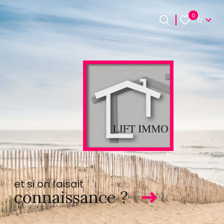
Langue
0
fr
Langue
0
Accueil
fr
et si on faisait
connaissance ?