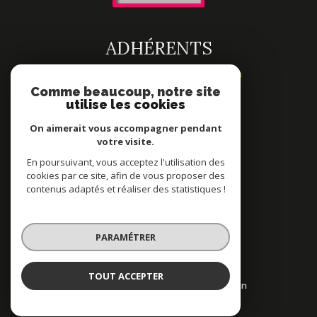
ADHÉRENTS
Comme beaucoup, notre site
utilise les cookies
On aimerait vous accompagner pendant
votre visite.
En poursuivant, vous acceptez l'utilisation des
cookies par ce site, afin de vous proposer des
contenus adaptés et réaliser des statistiques !
© 2022
Tous droits réservés
PARAMÉTRER
Traduction powered by Google
Nos honoraires
Plan du site
TOUT ACCEPTER
Mentions légales
Partenaires
Admin
Politique RGPD
Cookies