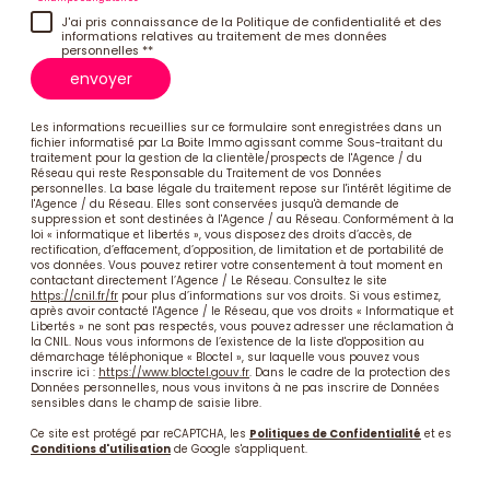
J'ai pris connaissance de la Politique de confidentialité et des
informations relatives au traitement de mes données
personnelles **
envoyer
Les informations recueillies sur ce formulaire sont enregistrées dans un
fichier informatisé par La Boite Immo agissant comme Sous-traitant du
traitement pour la gestion de la clientèle/prospects de l'Agence / du
Réseau qui reste Responsable du Traitement de vos Données
personnelles. La base légale du traitement repose sur l'intérêt légitime de
l'Agence / du Réseau. Elles sont conservées jusqu'à demande de
suppression et sont destinées à l'Agence / au Réseau. Conformément à la
loi « informatique et libertés », vous disposez des droits d’accès, de
rectification, d’effacement, d’opposition, de limitation et de portabilité de
vos données. Vous pouvez retirer votre consentement à tout moment en
contactant directement l’Agence / Le Réseau. Consultez le site
https://cnil.fr/fr
pour plus d’informations sur vos droits. Si vous estimez,
après avoir contacté l'Agence / le Réseau, que vos droits « Informatique et
Libertés » ne sont pas respectés, vous pouvez adresser une réclamation à
la CNIL. Nous vous informons de l’existence de la liste d'opposition au
démarchage téléphonique « Bloctel », sur laquelle vous pouvez vous
inscrire ici :
https://www.bloctel.gouv.fr
. Dans le cadre de la protection des
Données personnelles, nous vous invitons à ne pas inscrire de Données
sensibles dans le champ de saisie libre.
Ce site est protégé par reCAPTCHA, les
Politiques de Confidentialité
et es
Conditions d'utilisation
de Google s'appliquent.