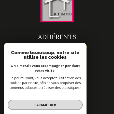
ADHÉRENTS
Comme beaucoup, notre site
utilise les cookies
On aimerait vous accompagner pendant
votre visite.
En poursuivant, vous acceptez l'utilisation des
cookies par ce site, afin de vous proposer des
contenus adaptés et réaliser des statistiques !
© 2022
Tous droits réservés
PARAMÉTRER
Traduction powered by Google
Nos honoraires
Plan du site