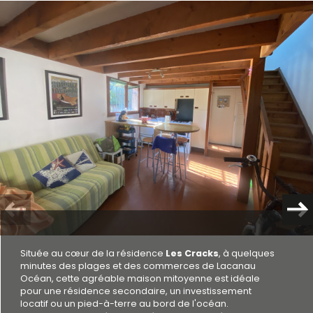
Plus d'informations
financières
la
copropriété
Bilan
énergétique
Située au cœur de la résidence
Les Cracks
, à quelques
minutes des plages et des commerces de Lacanau
Océan, cette agréable maison mitoyenne est idéale
pour une résidence secondaire, un investissement
locatif ou un pied-à-terre au bord de l'océan.