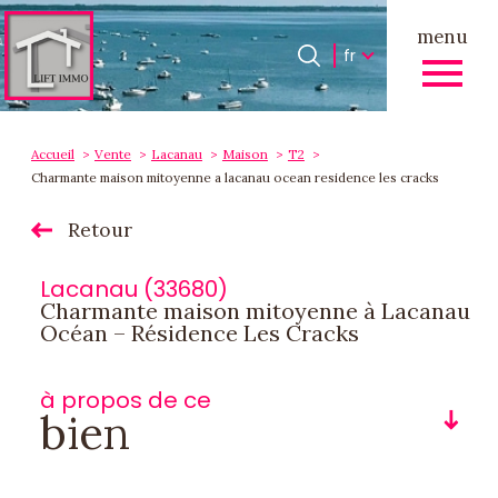
menu
Langue
Langue
fr
0
Accueil
fr
Accueil
Vente
Lacanau
Maison
T2
Charmante maison mitoyenne a lacanau ocean residence les cracks
Retour
Lacanau (33680)
Charmante maison mitoyenne à Lacanau
Océan – Résidence Les Cracks
à propos de ce
bien